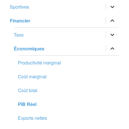
sous-
menu
ouvrir
Sportives
le
sous-
menu
ouvrir
Financier
le
sous-
menu
ouvrir
Taxe
le
sous-
menu
ouvrir
Économiques
le
sous-
menu
Productivité marginal
Coût marginal
Coût total
PIB Réel
Exports nettes