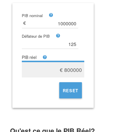
PIB nominal
Déflateur de PIB
PIB réel
€
800000
RESET
Qu'est ce que le PIB Réel?