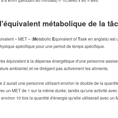
 à 8 km/h (pendant 80 minutes) = 10,5640 x 80 = 845.
l'équivalent métabolique de la t
ivalent « MET » (
M
etabolic
E
quivalent of
T
ask en anglais) est
physique spécifique pour une period de temps spécifique.
rès équivalent à la dépense énergétique d'une personne assise
ture ambiante) et ne dirégant pas activement les aliments.
 2 aurait une personne utilisant environ le double de la quantité
avec un MET de 1 sur la même durée, tandis qu'une activité avec
 environ 10 fois la quantité d'énergie qu'elle utiliserait avec u