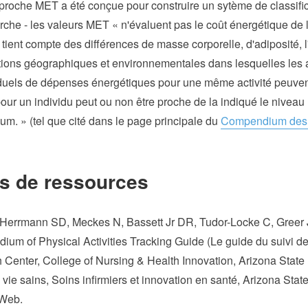
approche MET a été conçue pour construire un sytème de classific
erche - les valeurs MET « n'évaluent pas le coût énergétique de l
tient compte des différences de masse corporelle, d'adiposité, l'â
ions géographiques et environnementales dans lesquelles les ac
viduels de dépenses énergétiques pour une même activité peuvent
pour un individu peut ou non être proche de la indiqué le nive
m. » (tel que cité dans le page principale du
Compendium des a
us de ressources
Herrmann SD, Meckes N, Bassett Jr DR, Tudor-Locke C, Greer J
m of Physical Activities Tracking Guide (Le guide du suivi des
 Center, College of Nursing & Health Innovation, Arizona State 
ie sains, Soins infirmiers et innovation en santé, Arizona State 
 Web.