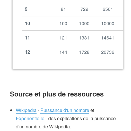
9
81
729
6561
5
10
100
1000
10000
1
11
121
1331
14641
1
12
144
1728
20736
2
Source et plus de ressources
Wikipedia
-
Puissance d'un nombre
et
Exponentielle
- des explications de la puissance
d'un nombre de Wikipedia.