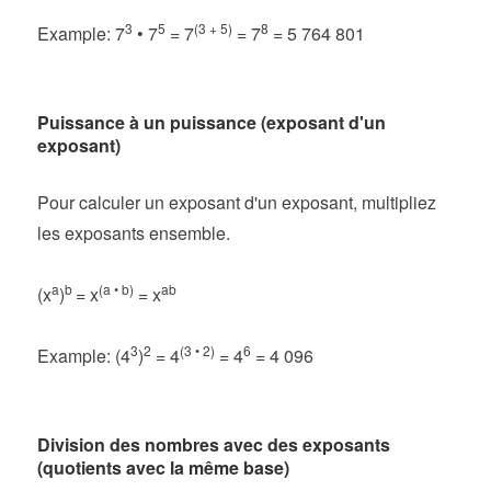
3
5
(3 + 5)
8
Example: 7
• 7
= 7
= 7
= 5 764 801
Puissance à un puissance (exposant d'un
exposant)
Pour calculer un exposant d'un exposant, multipliez
les exposants ensemble.
a
b
(a • b)
ab
(x
)
= x
= x
3
2
(3 • 2)
6
Example: (4
)
= 4
= 4
= 4 096
Division des nombres avec des exposants
(quotients avec la même base)