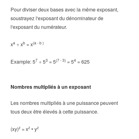
Pour diviser deux bases avec la même exposant,
soustrayez l'exposant du dénominateur de
l'exposant du numérateur.
a
b
(a - b )
x
÷ x
= x
7
3
(7 - 3)
4
Example: 5
÷ 5
= 5
= 5
= 625
Nombres multipliés à un exposant
Les nombres multipliés à une puissance peuvent
tous deux être élevés à cette puissance.
z
z
z
(xy)
= x
• y