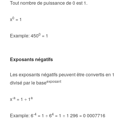
Tout nombre de puissance de 0 est 1.
0
x
= 1
0
Example: 450
= 1
Exposants négatifs
Les exposants négatifs peuvent être convertis en 1
exposant
divisé par le base
-a
a
x
= 1 ÷ 1
-4
4
Example: 6
= 1 ÷ 6
= 1 ÷ 1 296 = 0 0007716