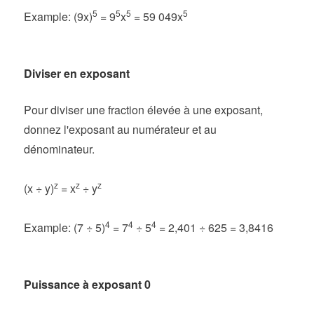
5
5
5
5
Example: (9x)
= 9
x
= 59 049x
Diviser en exposant
Pour diviser une fraction élevée à une exposant,
donnez l'exposant au numérateur et au
dénominateur.
z
z
z
(x ÷ y)
= x
÷ y
4
4
4
Example: (7 ÷ 5)
= 7
÷ 5
= 2,401 ÷ 625 = 3,8416
Puissance à exposant 0