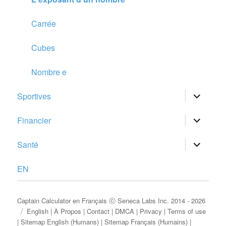
Carrée
Cubes
Nombre e
ouvrir
Sportives
le
sous-
menu
ouvrir
Financier
le
sous-
menu
ouvrir
Santé
le
sous-
menu
EN
Captain Calculator en Français
ⓒ
Seneca Labs Inc.
2014 - 2026
English
|
À Propos
|
Contact
|
DMCA
|
Privacy
|
Terms of use
|
Sitemap English (Humans)
|
Sitemap Français (Humains)
|