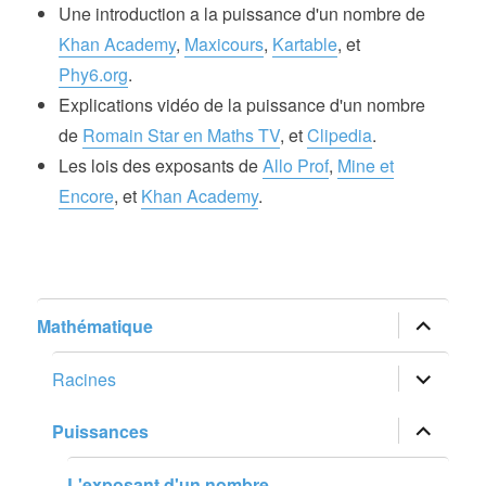
Une introduction a la puissance d'un nombre de
Khan Academy
,
Maxicours
,
Kartable
, et
Phy6.org
.
Explications vidéo de la puissance d'un nombre
de
Romain Star en Maths TV
, et
Clipedia
.
Les lois des exposants de
Allo Prof
,
Mine et
Encore
, et
Khan Academy
.
ouvrir
Mathématique
le
sous-
menu
ouvrir
Racines
le
sous-
menu
ouvrir
Puissances
le
sous-
menu
L'exposant d'un nombre